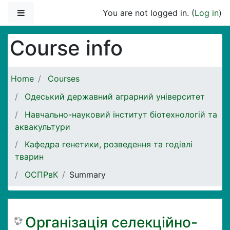
Skip to main content
Side panel
You are not logged in. (
Log in
)
Course info
Home
Courses
Одеський державний аграрний університет
Навчально-науковий інститут біотехнологій та
аквакультури
Кафедра генетики, розведення та годівлі
тварин
ОСПРвК
Summary
Організація селекційно-