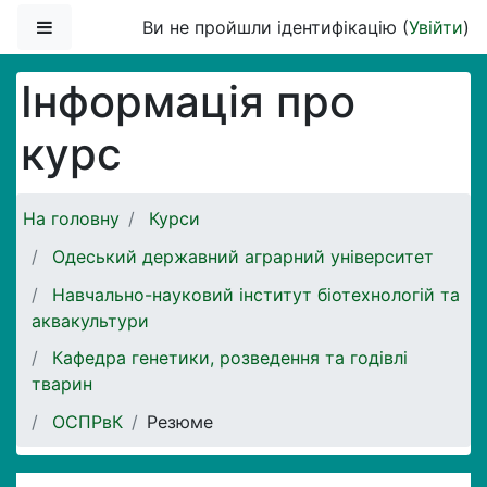
Перейти до головного вмісту
Бокова панель
Ви не пройшли ідентифікацію (
Увійти
)
Інформація про
курс
На головну
Курси
Одеський державний аграрний університет
Навчально-науковий інститут біотехнологій та
аквакультури
Кафедра генетики, розведення та годівлі
тварин
ОСПРвК
Резюме