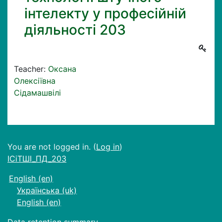
інтелекту у професійній
діяльності 203
Teacher:
Оксана
Олексіївна
Сідамашвілі
You are not logged in. (
Log in
)
ІСіТШІ_ПД_203
English ‎(en)‎
Українська ‎(uk)‎
English ‎(en)‎