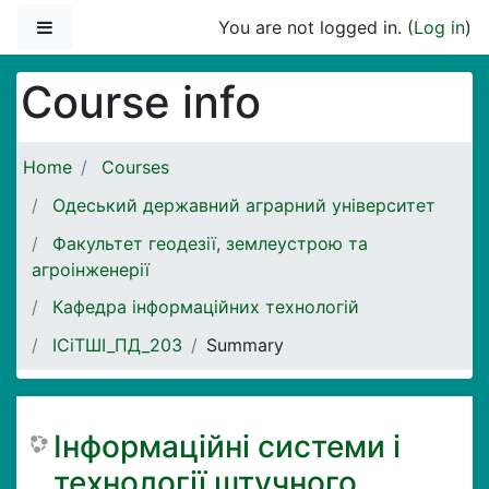
Skip to main content
Side panel
You are not logged in. (
Log in
)
Course info
Home
Courses
Одеський державний аграрний університет
Факультет геодезії, землеустрою та
агроінженерії
Кафедра інформаційних технологій
ІСіТШІ_ПД_203
Summary
Інформаційні системи і
технології штучного