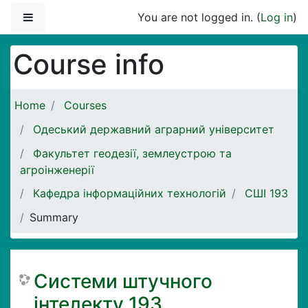
Skip to main content
Side panel
You are not logged in. (
Log in
)
Course info
Home
Courses
Одеський державний аграрний університет
Факультет геодезії, землеустрою та
агроінженерії
Кафедра інформаційних технологій
СШІ 193
Summary
Системи штучного
інтелекту 193