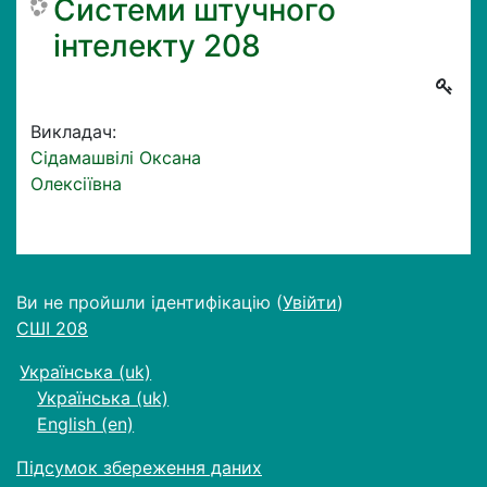
Системи штучного
інтелекту 208
Викладач:
Сідамашвілі Оксана
Олексіївна
Ви не пройшли ідентифікацію (
Увійти
)
СШІ 208
Українська ‎(uk)‎
Українська ‎(uk)‎
English ‎(en)‎
Підсумок збереження даних