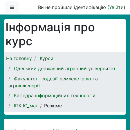
Перейти до головного вмісту
Бокова панель
Ви не пройшли ідентифікацію (
Увійти
)
Інформація про
курс
На головну
Курси
Одеський державний аграрний університет
Факультет геодезії, землеустрою та
агроінженерії
Кафедра інформаційних технологій
ІПК ІС_маг
Резюме