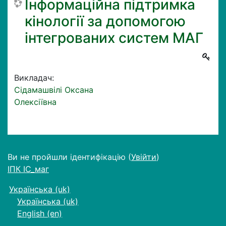
Інформаційна підтримка
кінології за допомогою
інтегрованих систем МАГ
Викладач:
Сідамашвілі Оксана
Олексіївна
Ви не пройшли ідентифікацію (
Увійти
)
ІПК ІС_маг
Українська ‎(uk)‎
Українська ‎(uk)‎
English ‎(en)‎