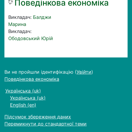
Поведінкова економіка
Викладач:
Балджи
Марина
Викладач:
Ободовський Юрій
Ви не пройшли ідентифікацію (
Увійти
)
Поведінкова економіка
Українська ‎(uk)‎
Українська ‎(uk)‎
English ‎(en)‎
Підсумок збереження даних
Перемикнути до стандартної теми