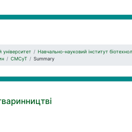
 університет
Навчально-науковий інститут біотехнол
ин
СМСуТ
Summary
 тваринництві