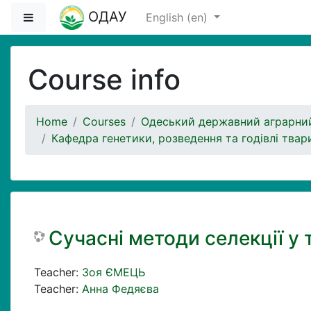
Skip to main content
ОДАУ
Side panel
English ‎(en)‎
Course info
Home
Courses
Одеський державний аграрний
Кафедра генетики, розведення та годівлі твар
Сучасні методи селекції у
Teacher:
Зоя ЄМЕЦЬ
Teacher:
Анна Федяєва