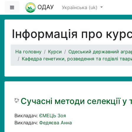
Перейти до головного вмісту
ОДАУ
Бокова панель
Українська ‎(uk)‎
Інформація про кур
На головну
Курси
Одеський державний аграр
Кафедра генетики, розведення та годівлі твар
Сучасні методи селекції у
Викладач:
ЄМЕЦЬ Зоя
Викладач:
Федяєва Анна