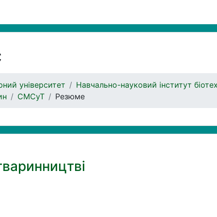
с
ний університет
Навчально-науковий інститут біоте
ин
СМСуТ
Резюме
 тваринництві