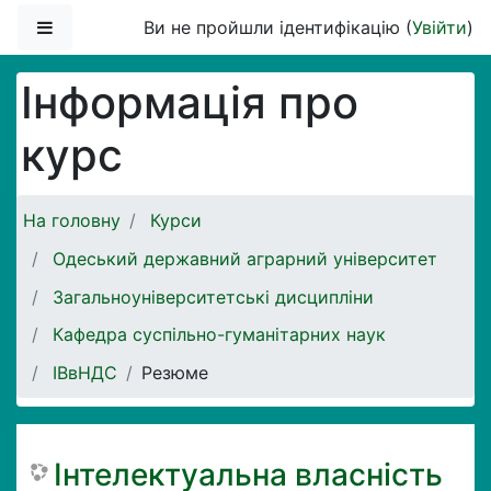
Перейти до головного вмісту
Бокова панель
Ви не пройшли ідентифікацію (
Увійти
)
Інформація про
курс
На головну
Курси
Одеський державний аграрний університет
Загальноуніверситетські дисципліни
Кафедра суспільно-гуманітарних наук
ІВвНДС
Резюме
Інтелектуальна власність