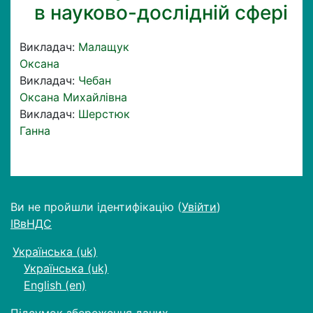
в науково-дослідній сфері
Викладач:
Малащук
Оксана
Викладач:
Чебан
Оксана Михайлівна
Викладач:
Шерстюк
Ганна
Ви не пройшли ідентифікацію (
Увійти
)
ІВвНДС
Українська ‎(uk)‎
Українська ‎(uk)‎
English ‎(en)‎