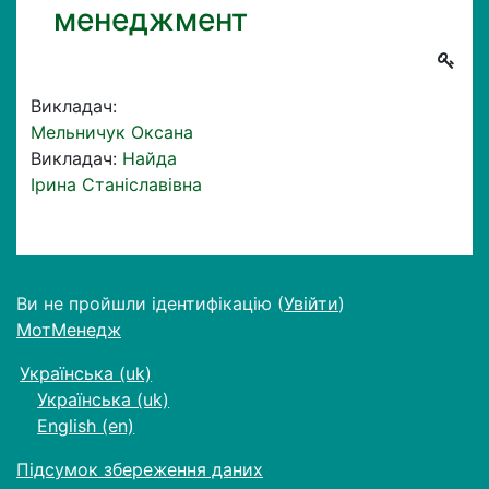
менеджмент
Викладач:
Мельничук Оксана
Викладач:
Найда
Ірина Станіславівна
Ви не пройшли ідентифікацію (
Увійти
)
МотМенедж
Українська ‎(uk)‎
Українська ‎(uk)‎
English ‎(en)‎
Підсумок збереження даних