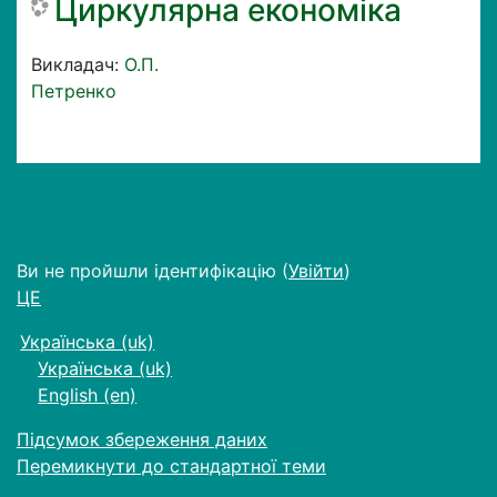
Циркулярна економіка
Викладач:
О.П.
Петренко
Ви не пройшли ідентифікацію (
Увійти
)
ЦЕ
Українська ‎(uk)‎
Українська ‎(uk)‎
English ‎(en)‎
Підсумок збереження даних
Перемикнути до стандартної теми