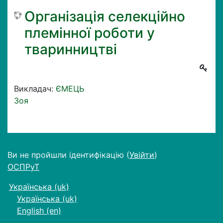
Організація селекційно
племінної роботи у
тваринництві
Викладач:
ЄМЕЦЬ
Зоя
Ви не пройшли ідентифікацію (
Увійти
)
ОСПРуТ
Українська ‎(uk)‎
Українська ‎(uk)‎
English ‎(en)‎