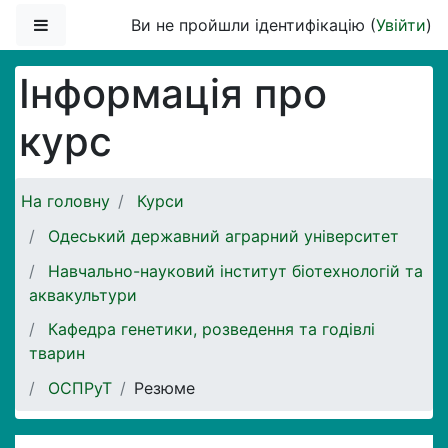
Перейти до головного вмісту
Бокова панель
Ви не пройшли ідентифікацію (
Увійти
)
Інформація про
курс
На головну
Курси
Одеський державний аграрний університет
Навчально-науковий інститут біотехнологій та
аквакультури
Кафедра генетики, розведення та годівлі
тварин
ОСПРуТ
Резюме