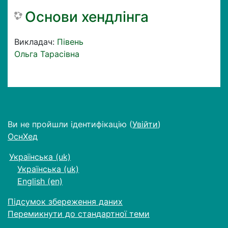
Основи хендлінга
Викладач:
Півень
Ольга Тарасівна
Ви не пройшли ідентифікацію (
Увійти
)
ОснХед
Українська ‎(uk)‎
Українська ‎(uk)‎
English ‎(en)‎
Підсумок збереження даних
Перемикнути до стандартної теми