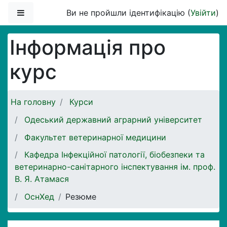
Перейти до головного вмісту
Бокова панель
Ви не пройшли ідентифікацію (
Увійти
)
Інформація про
курс
На головну
Курси
Одеський державний аграрний університет
Факультет ветеринарної медицини
Кафедра Інфекційної патології, біобезпеки та
ветеринарно-санітарного інспектування ім. проф.
В. Я. Атамася
ОснХед
Резюме