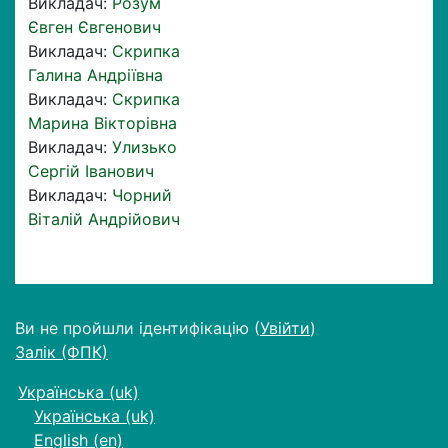
Викладач:
Розум
Євген Євгенович
Викладач:
Скрипка
Галина Андріївна
Викладач:
Скрипка
Марина Вікторівна
Викладач:
Улизько
Сергій Іванович
Викладач:
Чорний
Віталій Андрійович
Ви не пройшли ідентифікацію (
Увійти
)
Залік (ФПК)
Українська ‎(uk)‎
Українська ‎(uk)‎
English ‎(en)‎