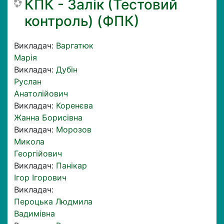
КПК - Залік (Тестовий
контроль) (ФПК)
Викладач:
Варгатюк
Марія
Викладач:
Дубін
Руслан
Анатолійович
Викладач:
Коренєва
Жанна Борисівна
Викладач:
Морозов
Микола
Георгійович
Викладач:
Панікар
Ігор Ігорович
Викладач:
Пероцька Людмила
Вадимівна