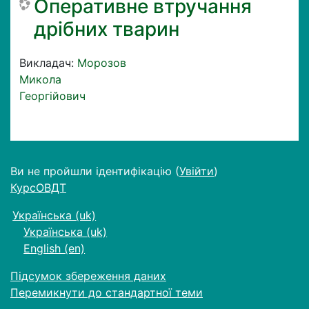
Оперативне втручання
дрібних тварин
Викладач:
Морозов
Микола
Георгійович
Ви не пройшли ідентифікацію (
Увійти
)
КурсОВДТ
Українська ‎(uk)‎
Українська ‎(uk)‎
English ‎(en)‎
Підсумок збереження даних
Перемикнути до стандартної теми