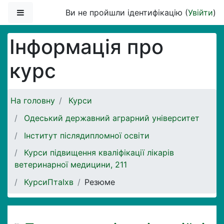
Перейти до головного вмісту
Бокова панель
Ви не пройшли ідентифікацію (
Увійти
)
Інформація про
курс
На головну
Курси
Одеський державний аграрний університет
Інститут післядипломної освіти
Курси підвищення кваліфікації лікарів
ветеринарної медицини, 211
КурсиПтаІхв
Резюме