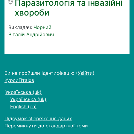
Паразитологія та інвазійні
хвороби
Викладач:
Чорний
Віталій Андрійович
Ви не пройшли ідентифікацію (
Увійти
)
КурсиПтаІхв
Українська ‎(uk)‎
Українська ‎(uk)‎
English ‎(en)‎
Підсумок збереження даних
Перемикнути до стандартної теми