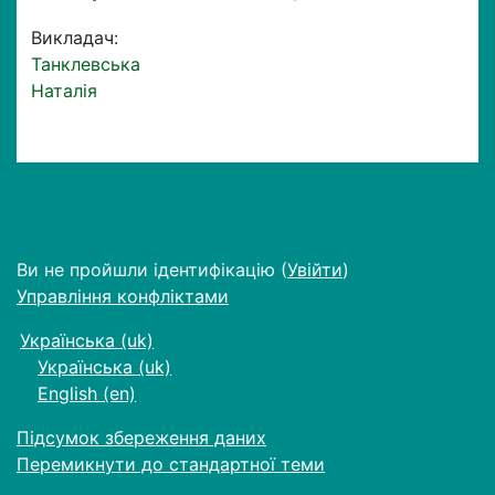
Викладач:
Танклевська
Наталія
Ви не пройшли ідентифікацію (
Увійти
)
Управління конфліктами
Українська ‎(uk)‎
Українська ‎(uk)‎
English ‎(en)‎
Підсумок збереження даних
Перемикнути до стандартної теми