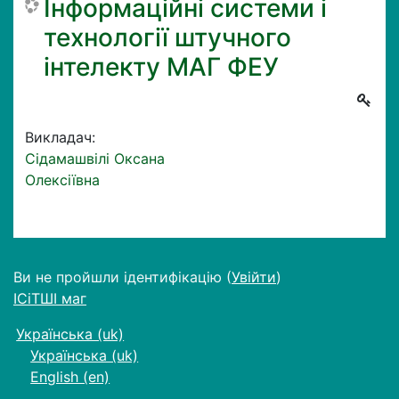
Інформаційні системи і
технології штучного
інтелекту МАГ ФЕУ
Викладач:
Сідамашвілі Оксана
Олексіївна
Ви не пройшли ідентифікацію (
Увійти
)
ІСіТШІ маг
Українська ‎(uk)‎
Українська ‎(uk)‎
English ‎(en)‎