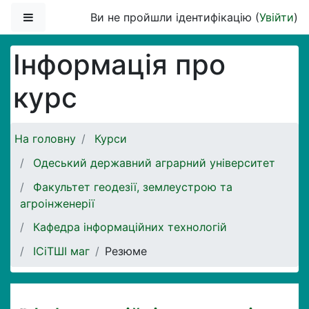
Перейти до головного вмісту
Бокова панель
Ви не пройшли ідентифікацію (
Увійти
)
Інформація про
курс
На головну
Курси
Одеський державний аграрний університет
Факультет геодезії, землеустрою та
агроінженерії
Кафедра інформаційних технологій
ІСіТШІ маг
Резюме