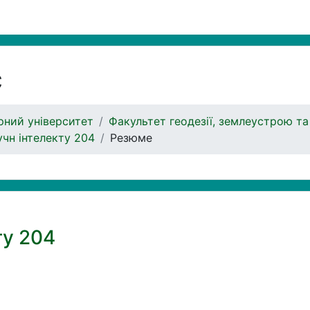
с
ний університет
Факультет геодезії, землеустрою та
чн інтелекту 204
Резюме
ту 204