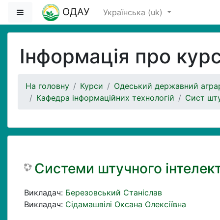
Перейти до головного вмісту
ОДАУ
Бокова панель
Українська ‎(uk)‎
Інформація про кур
На головну
Курси
Одеський державний аграр
Кафедра інформаційних технологій
Сист шту
Системи штучного інтелек
Викладач:
Березовський Станіслав
Викладач:
Сідамашвілі Оксана Олексіївна