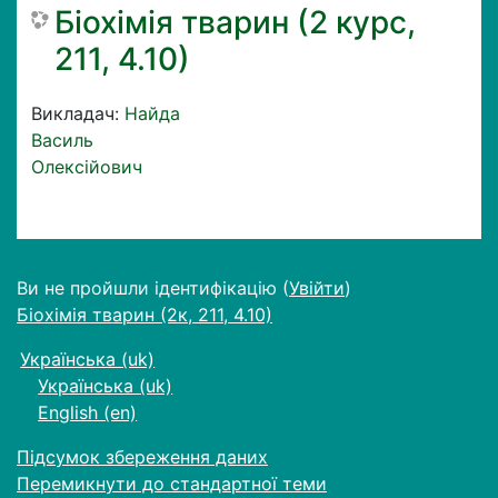
Біохімія тварин (2 курс,
211, 4.10)
Викладач:
Найда
Василь
Олексійович
Ви не пройшли ідентифікацію (
Увійти
)
Біохімія тварин (2к, 211, 4.10)
Українська ‎(uk)‎
Українська ‎(uk)‎
English ‎(en)‎
Підсумок збереження даних
Перемикнути до стандартної теми