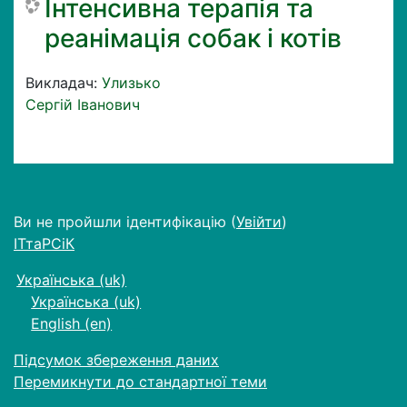
Інтенсивна терапія та
реанімація собак і котів
Викладач:
Улизько
Сергій Іванович
Ви не пройшли ідентифікацію (
Увійти
)
ІТтаРСіК
Українська ‎(uk)‎
Українська ‎(uk)‎
English ‎(en)‎
Підсумок збереження даних
Перемикнути до стандартної теми