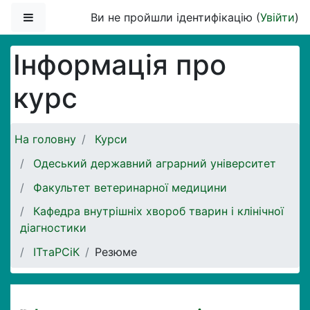
Перейти до головного вмісту
Бокова панель
Ви не пройшли ідентифікацію (
Увійти
)
Інформація про
курс
На головну
Курси
Одеський державний аграрний університет
Факультет ветеринарної медицини
Кафедра внутрішніх хвороб тварин і клінічної
діагностики
ІТтаРСіК
Резюме