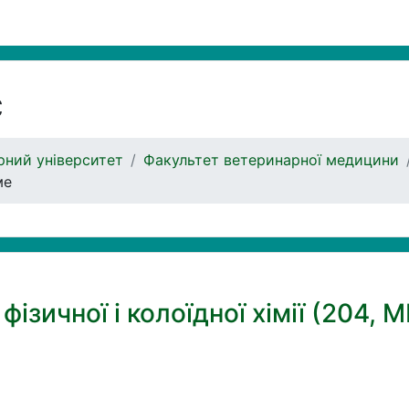
с
ний університет
Факультет ветеринарної медицини
ме
ізичної і колоїдної хімії (204, М