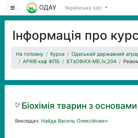
Перейти до головного вмісту
ОДАУ
Бокова панель
Українська ‎(uk)‎
Інформація про кур
На головну
Курси
Одеський державний аграр
АРХІВ каф ФПБ
БТзОФіКХ-МБ,1к,204
Резю
Біохімія тварин з основами ф
Викладач:
Найда Василь Олексійович