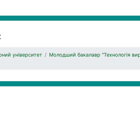
с
ний університет
Молодший бакалавр "Технологія вир