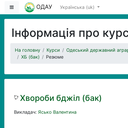
Перейти до головного вмісту
ОДАУ
Бокова панель
Українська ‎(uk)‎
Інформація про кур
На головну
Курси
Одеський державний аграр
ХБ (бак)
Резюме
Хвороби бджіл (бак)
Викладач:
Ясько Валентина