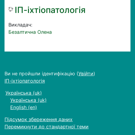
ІП-іхтіопатологія
Викладач:
Безалтична Олена
Ви не пройшли ідентифікацію (
Увійти
)
ІП-іхтіопатологія
Українська ‎(uk)‎
Українська ‎(uk)‎
English ‎(en)‎
Підсумок збереження даних
Перемикнути до стандартної теми