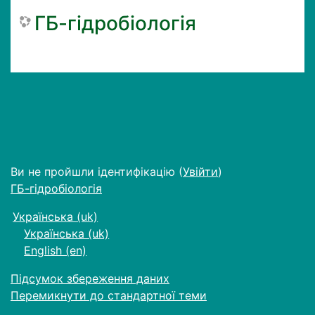
ГБ-гідробіологія
Ви не пройшли ідентифікацію (
Увійти
)
ГБ-гідробіологія
Українська ‎(uk)‎
Українська ‎(uk)‎
English ‎(en)‎
Підсумок збереження даних
Перемикнути до стандартної теми