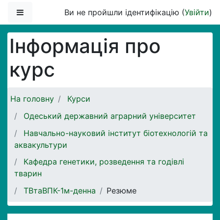
Перейти до головного вмісту
Бокова панель
Ви не пройшли ідентифікацію (
Увійти
)
Інформація про
курс
На головну
Курси
Одеський державний аграрний університет
Навчально-науковий інститут біотехнологій та
аквакультури
Кафедра генетики, розведення та годівлі
тварин
ТВтаВПК-1м-денна
Резюме