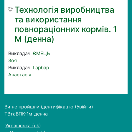
Технологія виробництва
та використання
повнораціонних кормів. 1
М (денна)
Викладач:
ЄМЕЦЬ
Зоя
Викладач:
Гарбар
Анастасія
Ви не пройшли ідентифікацію (
Увійти
)
ТВтаВПК-1м-денна
Українська ‎(uk)‎