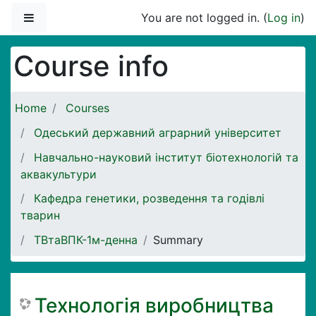
Skip to main content
Side panel
You are not logged in. (
Log in
)
Course info
Home
Courses
Одеський державний аграрний університет
Навчально-науковий інститут біотехнологій та
аквакультури
Кафедра генетики, розведення та годівлі
тварин
ТВтаВПК-1м-денна
Summary
Технологія виробництва