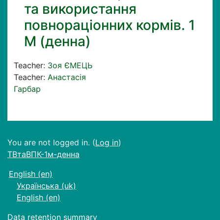
та використання
повнораціонних кормів. 1
М (денна)
Teacher:
Зоя ЄМЕЦЬ
Teacher:
Анастасія
Гарбар
You are not logged in. (
Log in
)
ТВтаВПК-1м-денна
English ‎(en)‎
Українська ‎(uk)‎
English ‎(en)‎
Data retention summary