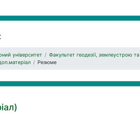
с
ний університет
Факультет геодезії, землеустрою та
доп.матеріал
Резюме
іал)