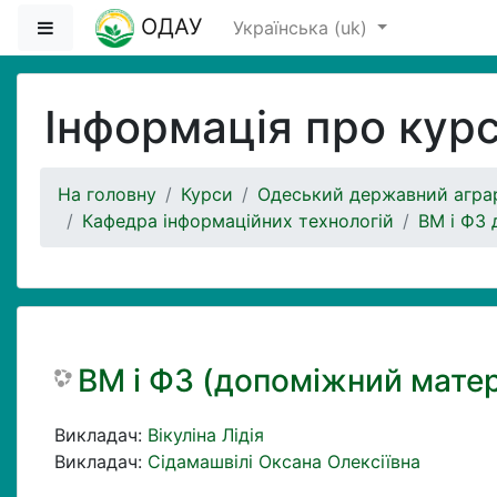
Перейти до головного вмісту
ОДАУ
Бокова панель
Українська ‎(uk)‎
Інформація про кур
На головну
Курси
Одеський державний аграр
Кафедра інформаційних технологій
ВМ і ФЗ 
ВМ і ФЗ (допоміжний матер
Викладач:
Вікуліна Лідія
Викладач:
Сідамашвілі Оксана Олексіївна