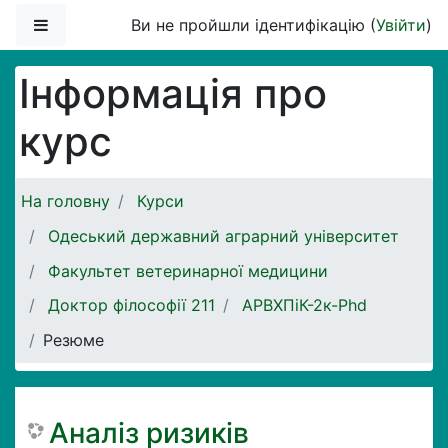
Перейти до головного вмісту
Бокова панель
Ви не пройшли ідентифікацію (
Увійти
)
Інформація про
курс
На головну
Курси
Одеський державний аграрний університет
Факультет ветеринарної медицини
Доктор філософії 211
АРВХПіК-2к-Phd
Резюме
Аналіз ризиків