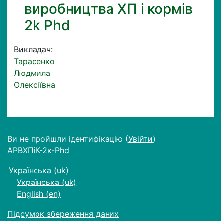
виробництва ХП і кормів
2k Phd
Викладач:
Тарасенко
Людмила
Олексіївна
Ви не пройшли ідентифікацію (
Увійти
)
АРВХПіК-2к-Phd
Українська ‎(uk)‎
Українська ‎(uk)‎
English ‎(en)‎
Підсумок збереження даних