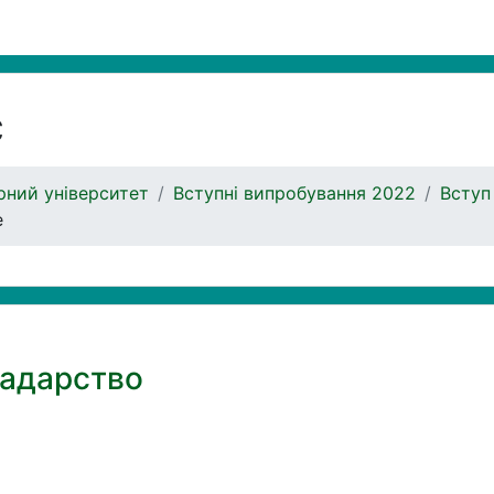
с
ний університет
Вступні випробування 2022
Вступ
е
радарство