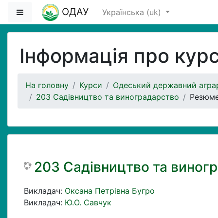
Перейти до головного вмісту
ОДАУ
Бокова панель
Українська ‎(uk)‎
Інформація про кур
На головну
Курси
Одеський державний аграр
203 Садівництво та виноградарство
Резюм
203 Садівництво та виног
Викладач:
Оксана Петрівна Бугро
Викладач:
Ю.О. Савчук