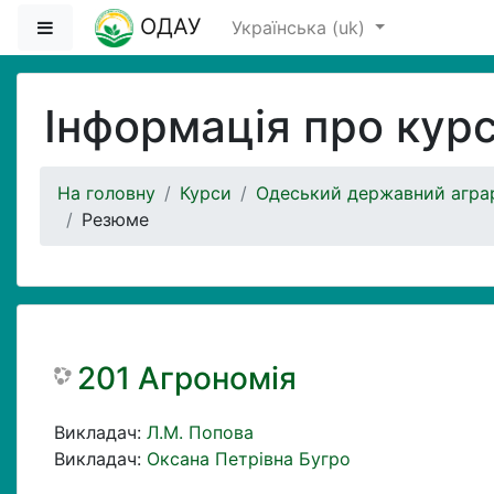
Перейти до головного вмісту
ОДАУ
Бокова панель
Українська ‎(uk)‎
Інформація про кур
На головну
Курси
Одеський державний аграр
Резюме
201 Агрономія
Викладач:
Л.М. Попова
Викладач:
Оксана Петрівна Бугро