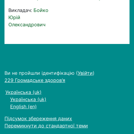
Викладач:
Бойко
Юрій
Олександрович
Ви не пройшли ідентифікацію (
Увійти
)
229 Громадське здоров’я
Українська ‎(uk)‎
Українська ‎(uk)‎
English ‎(en)‎
Підсумок збереження даних
Перемикнути до стандартної теми