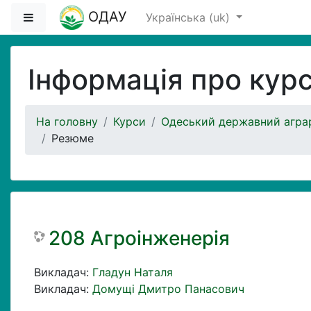
Перейти до головного вмісту
ОДАУ
Бокова панель
Українська ‎(uk)‎
Інформація про кур
На головну
Курси
Одеський державний аграр
Резюме
208 Агроінженерія
Викладач:
Гладун Наталя
Викладач:
Домущі Дмитро Панасович