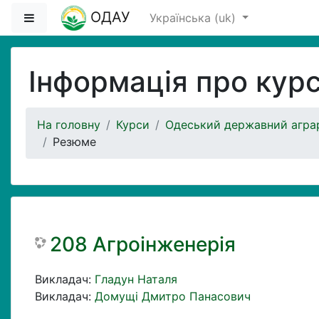
Перейти до головного вмісту
ОДАУ
Бокова панель
Українська ‎(uk)‎
Інформація про кур
На головну
Курси
Одеський державний аграр
Резюме
208 Агроінженерія
Викладач:
Гладун Наталя
Викладач:
Домущі Дмитро Панасович