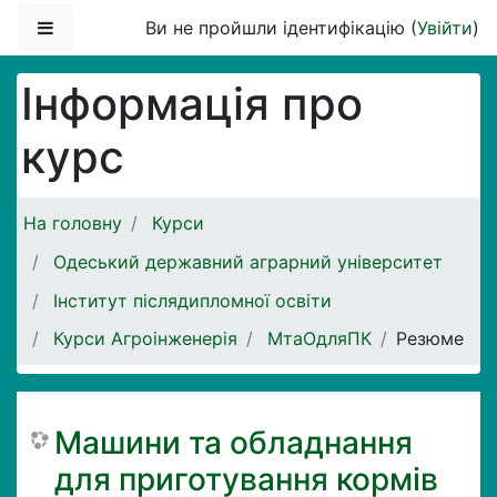
Перейти до головного вмісту
Бокова панель
Ви не пройшли ідентифікацію (
Увійти
)
Інформація про
курс
На головну
Курси
Одеський державний аграрний університет
Інститут післядипломної освіти
Курси Агроінженерія
МтаОдляПК
Резюме
Машини та обладнання
для приготування кормів