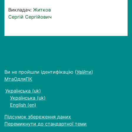
Викладач:
Житков
Сергій Сергійович
Ви не пройшли ідентифікацію (
Увійти
)
МтаОдляПК
Українська ‎(uk)‎
Українська ‎(uk)‎
English ‎(en)‎
Підсумок збереження даних
Перемикнути до стандартної теми