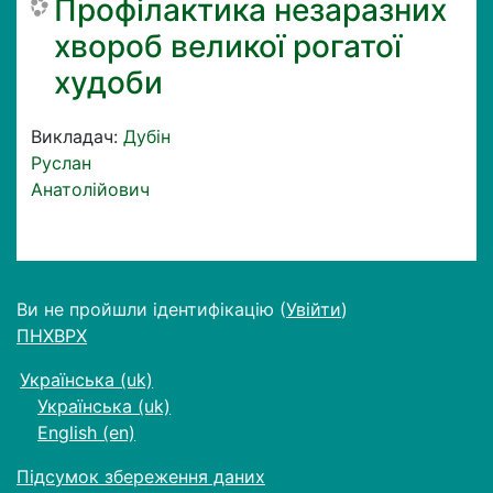
Профілактика незаразних
хвороб великої рогатої
худоби
Викладач:
Дубін
Руслан
Анатолійович
Ви не пройшли ідентифікацію (
Увійти
)
ПНХВРХ
Українська ‎(uk)‎
Українська ‎(uk)‎
English ‎(en)‎
Підсумок збереження даних