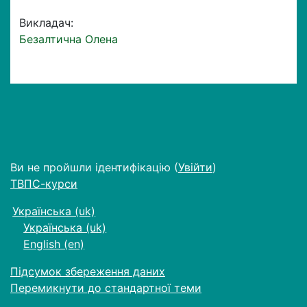
Викладач:
Безалтична Олена
Ви не пройшли ідентифікацію (
Увійти
)
ТВПС-курси
Українська ‎(uk)‎
Українська ‎(uk)‎
English ‎(en)‎
Підсумок збереження даних
Перемикнути до стандартної теми