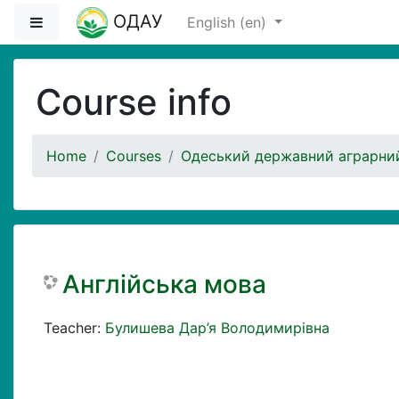
Skip to main content
ОДАУ
Side panel
English ‎(en)‎
Course info
Home
Courses
Одеський державний аграрний
Англійська мова
Teacher:
Булишева Дар’я Володимирівна