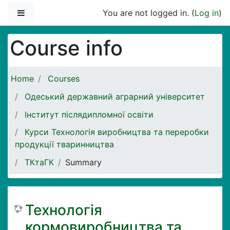
Skip to main content
Side panel
You are not logged in. (
Log in
)
Course info
Home
Courses
Одеський державний аграрний університет
Інститут післядипломної освіти
Курси Технологія виробництва та переробки
продукції тваринництва
ТКтаГК
Summary
Технологія
кормовиробництва та