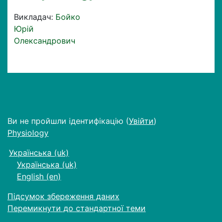
Викладач:
Бойко
Юрій
Олександрович
Ви не пройшли ідентифікацію (
Увійти
)
Physiology
Українська ‎(uk)‎
Українська ‎(uk)‎
English ‎(en)‎
Підсумок збереження даних
Перемикнути до стандартної теми