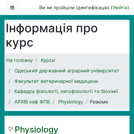
Перейти до головного вмісту
Бокова панель
Ви не пройшли ідентифікацію (
Увійти
)
Інформація про
курс
На головну
Курси
Одеський державний аграрний університет
Факультет ветеринарної медицини
Кафедра фізіології, патофізіології та біохімії
АРХІВ каф ФПБ
Physiology
Резюме
Physiology