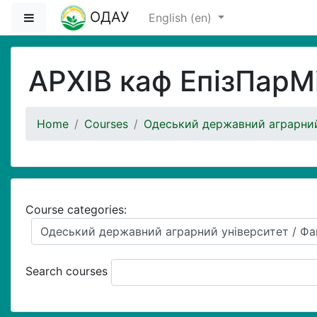
Skip to main content
ОДАУ
Side panel
English ‎(en)‎
АРХІВ каф ЕпізПарМ
Home
Courses
Одеський державний аграрний
Course categories:
Search courses