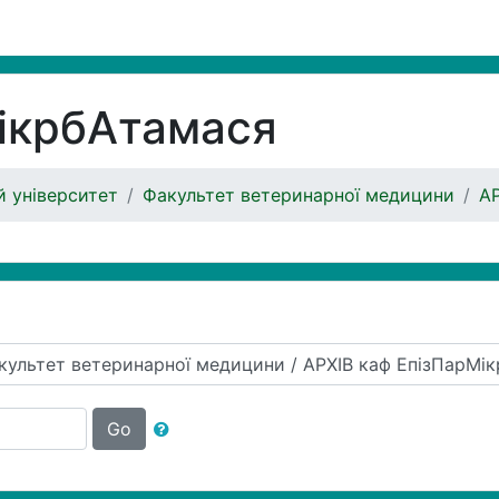
ікрбАтамася
 університет
Факультет ветеринарної медицини
АР
Go