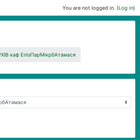
You are not logged in. (
Log in
)
ХІВ каф ЕпізПарМікрбАтамася