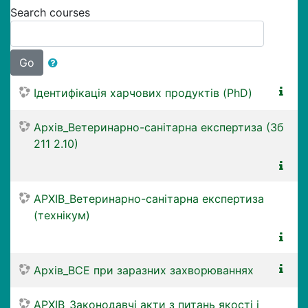
Search courses
Go
Ідентифікація харчових продуктів (PhD)
Архів_Ветеринарно-санітарна експертиза (3б
211 2.10)
АРХІВ_Ветеринарно-санітарна експертиза
(технікум)
Архів_ВСЕ при заразних захворюваннях
АРХІВ_Законодавчі акти з питань якості і