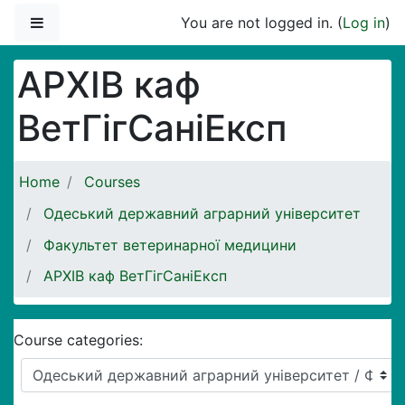
Skip to main content
Side panel
You are not logged in. (
Log in
)
АРХІВ каф
ВетГігСаніЕксп
Home
Courses
Одеський державний аграрний університет
Факультет ветеринарної медицини
АРХІВ каф ВетГігСаніЕксп
Course categories: