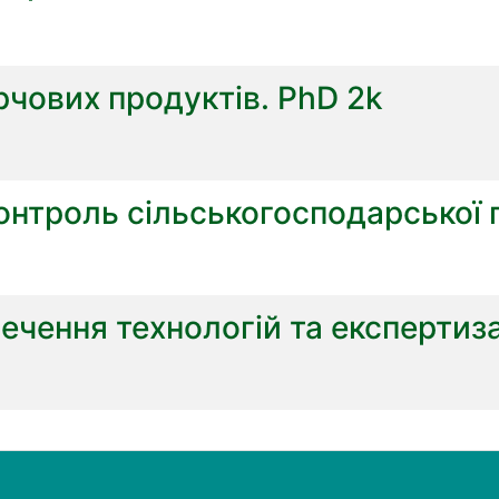
рчових продуктів. PhD 2k
онтроль сільськогосподарської п
печення технологій та експертиз