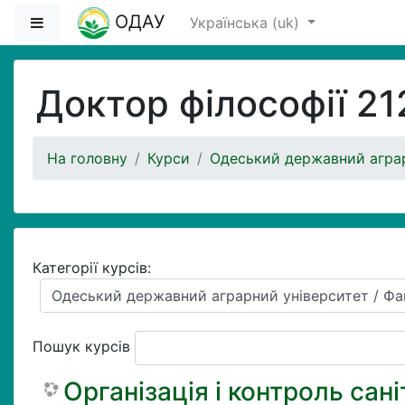
Перейти до головного вмісту
ОДАУ
Бокова панель
Українська ‎(uk)‎
Доктор філософії 21
На головну
Курси
Одеський державний аграр
Категорії курсів:
Пошук курсів
Організація і контроль сан