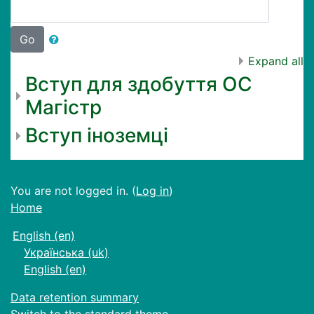
Go
Expand all
Вступ для здобуття ОС
Магістр
Вступ іноземці
You are not logged in. (
Log in
)
Home
English ‎(en)‎
Українська ‎(uk)‎
English ‎(en)‎
Data retention summary