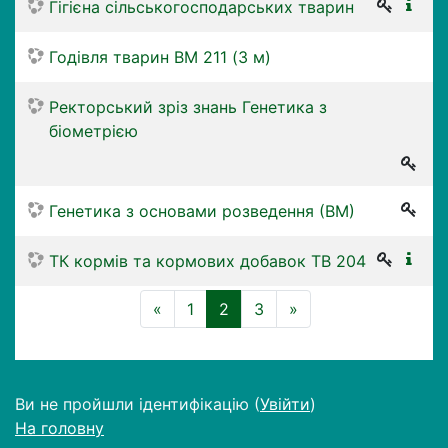
Гігієна сільськогосподарських тварин
Годівля тварин ВМ 211 (3 м)
Ректорський зріз знань Генетика з
біометрією
Генетика з основами розведення (ВМ)
ТК кормів та кормових добавок ТВ 204
Назад
(поточний)
Далі
«
1
2
3
»
Ви не пройшли ідентифікацію (
Увійти
)
На головну