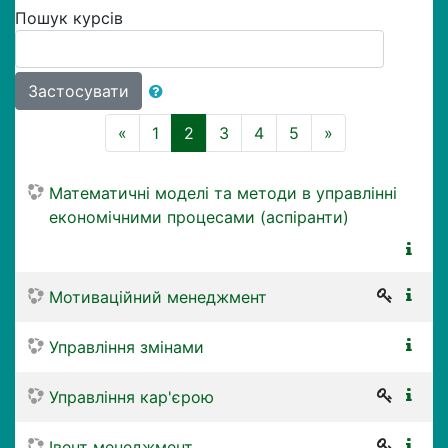
Пошук курсів
Застосувати
Назад
(поточний)
Далі
«
1
2
3
4
5
»
Математичні моделі та методи в управлінні
економічними процесами (аспіранти)
Мотиваційний менеджмент
Управління змінами
Управління кар'єрою
Івент менеджмент